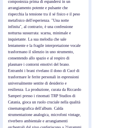
compostezza prima di espandersi in un 
arrangiamento potente e pulsante che 
rispecchia la tensione tra il sé fisico e il peso 
metafisico dell'esperienza. "Una notte 
infinita", al contrario, è una confessione 
notturna sussurrata: scarna, minimale e 
inquietante. La sua melodia che sale 
lentamente e la fragile interpretazione vocale 
trasformano il silenzio in uno strumento, 
consentendo allo spazio e al respiro di 
plasmare i contorni emotivi del brano. 
Entrambi i brani rivelano il dono di Cucé di 
trasformare le ferite personali in espressioni 
universalmente sentite di desiderio e 
resilienza. La produzione, curata da Riccardo 
Samperi presso i rinomati TRP Studios di 
Catania, gioca un ruolo cruciale nella qualità 
cinematografica dell'album. Calda 
strumentazione analogica, microfoni vintage, 
riverbero ambientale e arrangiamenti 
orchestrali dal vivo conferiscono a 21grammi 