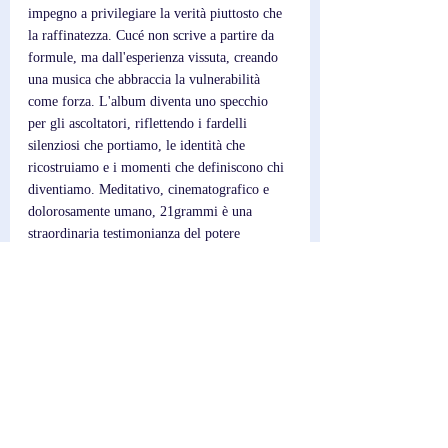
impegno a privilegiare la verità piuttosto che 
la raffinatezza. Cucé non scrive a partire da 
formule, ma dall'esperienza vissuta, creando 
una musica che abbraccia la vulnerabilità 
come forza. L'album diventa uno specchio 
per gli ascoltatori, riflettendo i fardelli 
silenziosi che portiamo, le identità che 
ricostruiamo e i momenti che definiscono chi 
diventiamo. Meditativo, cinematografico e 
dolorosamente umano, 21grammi è una 
straordinaria testimonianza del potere 
dell'onestà emotiva nella scrittura di canzoni 
contemporanea.
Post recenti
Mostra tutti