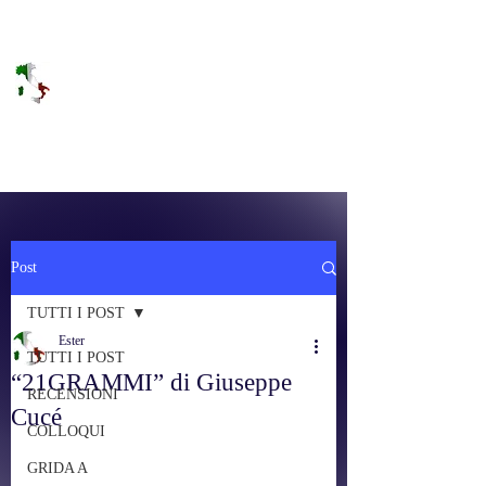
DOLCE BRANO
RAGGIUNGERE IL PARADISO SULLA
FREQUENZA
Post
TUTTI I POST
Ester
TUTTI I POST
“21GRAMMI” di Giuseppe
RECENSIONI
Cucé
COLLOQUI
GRIDA A